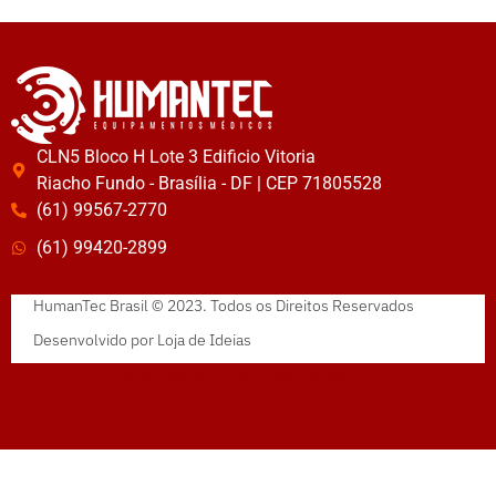
CLN5 Bloco H Lote 3 Edificio Vitoria
Riacho Fundo - Brasília - DF | CEP 71805528
(61) 99567-2770
(61) 99420-2899
HumanTec Brasil © 2023. Todos os Direitos Reservados
Desenvolvido por
Loja de Ideias
administrado por
criattus.com.br