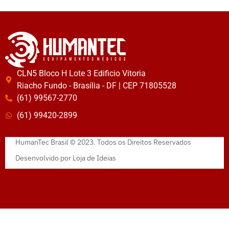
CLN5 Bloco H Lote 3 Edificio Vitoria
Riacho Fundo - Brasília - DF | CEP 71805528
(61) 99567-2770
(61) 99420-2899
HumanTec Brasil © 2023. Todos os Direitos Reservados
Desenvolvido por
Loja de Ideias
administrado por
criattus.com.br