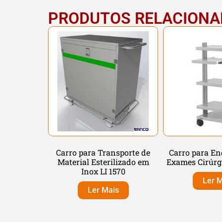
PRODUTOS RELACION
Carro para Transporte de
Carro para E
Material Esterilizado em
Exames Cirúrg
Inox LI 1570
Ler M
Ler Mais