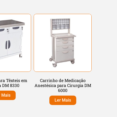
ara Têxteis em
Carrinho de Medicação
a DM 8330
Anestésica para Cirurgia DM
6000
r Mais
Ler Mais