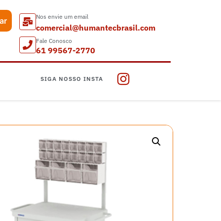
Nos envie um email
ar
comercial@humantecbrasil.com
Fale Conosco
61 99567-2770
SIGA NOSSO INSTA