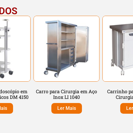
ADOS
ndoscópio em
Carro para Cirurgia em Aço
Carrinho p
icos DM 4150
Inox LI 1040
Cirurgi
ais
Ler Mais
Le