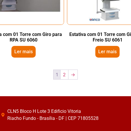
va com 01 Torre com Giro para
Estativa com 01 Torre com G
RPA SU 6060
Freio SU 6061
Ler mais
Ler mais
1
2
→
CLN5 Bloco H Lote 3 Edificio Vitoria
Riacho Fundo - Brasília - DF | CEP 71805528