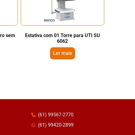
iro sem
Estativa com 01 Torre para UTI SU
6062
Ler mais
(61) 99567-2770
(61) 99420-2899