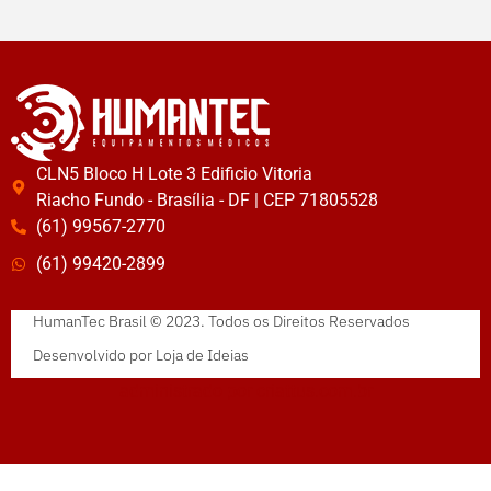
CLN5 Bloco H Lote 3 Edificio Vitoria
Riacho Fundo - Brasília - DF | CEP 71805528
(61) 99567-2770
(61) 99420-2899
HumanTec Brasil © 2023. Todos os Direitos Reservados
Desenvolvido por
Loja de Ideias
administrado por
criattus.com.br