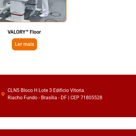
VALORY™ Floor
Ler mais
CLN5 Bloco H Lote 3 Edificio Vitoria
Riacho Fundo - Brasília - DF | CEP 71805528
administrado por
criattus.com.br