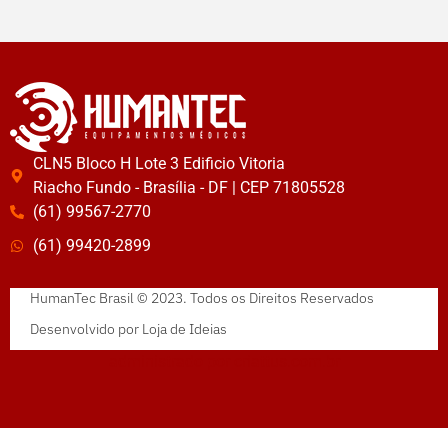
CLN5 Bloco H Lote 3 Edificio Vitoria
Riacho Fundo - Brasília - DF | CEP 71805528
(61) 99567-2770
(61) 99420-2899
HumanTec Brasil © 2023. Todos os Direitos Reservados
Desenvolvido por
Loja de Ideias
administrado por
criattus.com.br