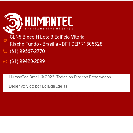
CLN5 Bloco H Lote 3 Edificio Vitoria
Riacho Fundo - Brasília - DF | CEP 71805528
(61) 99567-2770
(61) 99420-2899
HumanTec Brasil © 2023. Todos os Direitos Reservados
Desenvolvido por
Loja de Ideias
administrado por
criattus.com.br