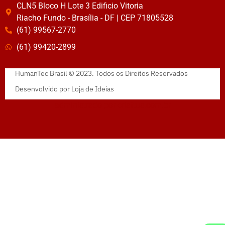
CLN5 Bloco H Lote 3 Edificio Vitoria
Riacho Fundo - Brasília - DF | CEP 71805528
(61) 99567-2770
(61) 99420-2899
HumanTec Brasil © 2023. Todos os Direitos Reservados
Desenvolvido por
Loja de Ideias
administrado por
criattus.com.br