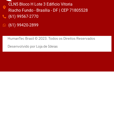
CLN5 Bloco H Lote 3 Edificio Vitoria
Riacho Fundo - Brasília - DF | CEP 71805528
(61) 99567-2770
(61) 99420-2899
HumanTec Brasil © 2023. Todos os Direitos Reservados
Desenvolvido por
Loja de Ideias
administrado por
criattus.com.br