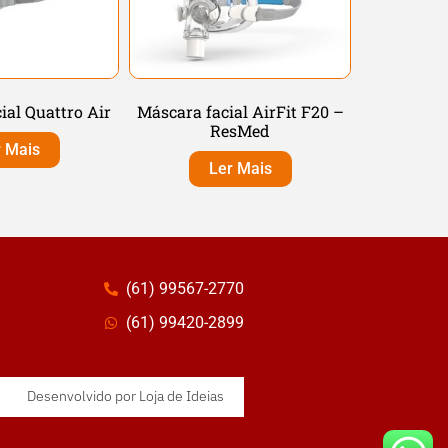
ial Quattro Air
Máscara facial AirFit F20 –
ResMed
r Mais
Ler Mais
(61) 99567-2770
(61) 99420-2899
Desenvolvido por
Loja de Ideias