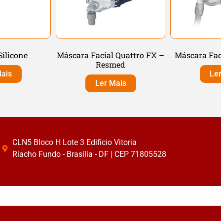
Silicone
Máscara Facial Quattro FX –
Máscara Fac
Resmed
ais
Le
Ler Mais
CLN5 Bloco H Lote 3 Edificio Vitoria
Riacho Fundo - Brasília - DF | CEP 71805528
administrado por
criattus.com.br