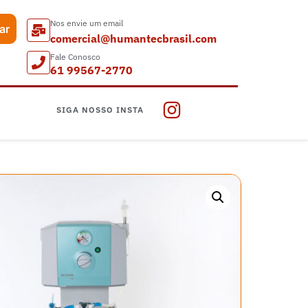
Nos envie um email
ar
comercial@humantecbrasil.com
Fale Conosco
61 99567-2770
SIGA NOSSO INSTA