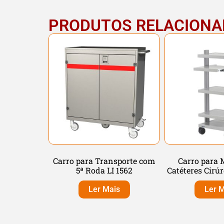
PRODUTOS RELACION
Carro para Transporte com
Carro para M
5ª Roda LI 1562
Catéteres Cirúr
Ler Mais
Ler M