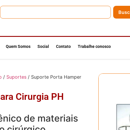
Busc
Quem Somos
Social
Contato
Trabalhe conosco
o
/
Suportes
/ Suporte Porta Hamper
ara Cirurgia PH
ênico de materiais
 cirúrgico