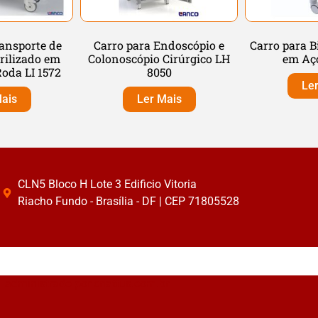
ansporte de
Carro para Endoscópio e
Carro para B
rilizado em
Colonoscópio Cirúrgico LH
em Aço
oda LI 1572
8050
Le
ais
Ler Mais
CLN5 Bloco H Lote 3 Edificio Vitoria
Riacho Fundo - Brasília - DF | CEP 71805528
administrado por
criattus.com.br