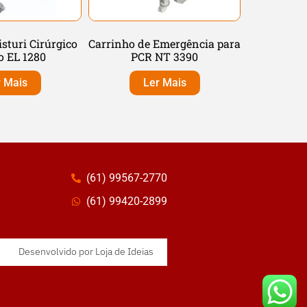
isturi Cirúrgico
Carrinho de Emergência para
 EL 1280
PCR NT 3390
r Mais
Ler Mais
(61) 99567-2770
(61) 99420-2899
Desenvolvido por
Loja de Ideias