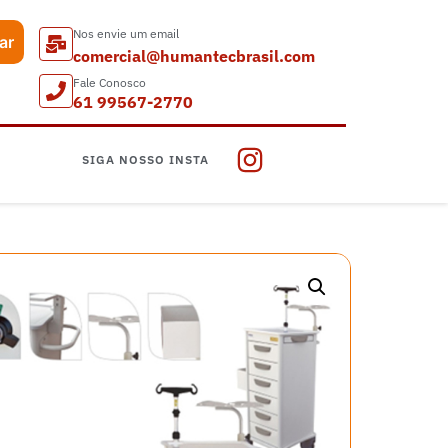
Nos envie um email
ar
comercial@humantecbrasil.com
Fale Conosco
61 99567-2770
SIGA NOSSO INSTA